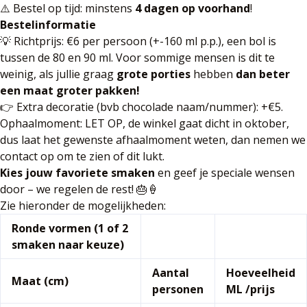
⚠️ Bestel op tijd: minstens
4 dagen op voorhand
!
Bestelinformatie
💡 Richtprijs: €6 per persoon (+-160 ml p.p.), een bol is
tussen de 80 en 90 ml. Voor sommige mensen is dit te
weinig, als jullie graag
grote porties
hebben
dan beter
een maat groter pakken!
👉 Extra decoratie (bvb chocolade naam/nummer): +€5.
Ophaalmoment: LET OP, de winkel gaat dicht in oktober,
dus laat het gewenste afhaalmoment weten, dan nemen we
contact op om te zien of dit lukt.
Kies jouw favoriete smaken
en geef je speciale wensen
door – we regelen de rest! 🎂🍦
Zie hieronder de mogelijkheden:
Ronde vormen (1 of 2
smaken naar keuze)
Aantal
Hoeveelheid
Maat (cm)
personen
ML /prijs