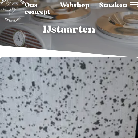
Ons
Webshop
Smaken
concept
IJstaarten